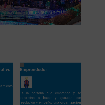
cutivo
Emprendedor
amiento
Es la persona que emprende y se
determina a hacer y ejecutar, con
resolución y empeño, una
organización