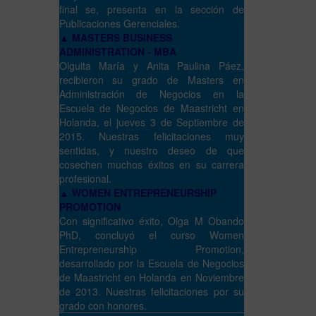
final se, presenta en la sección de
Publicaciones Gerenciales.
▲ MASTERS BUSINESS
ADMINISTRATION - MBA
Olguita María y Anita Paulina Páez,
recibieron su grado de Masters en
Administración de Negocios en la
Escuela de Negocios de Maastricht en
Holanda, el jueves 3 de Septiembre de
2015. Nuestras felicitaciones muy
sentidas, y nuestro deseo de que
cosechen muchos éxitos en su carrera
profesional.
▲ WOMEN ENTREPRENEURSHIP
PROMOTION
Con significativo éxito, Olga M Obando
PhD, concluyó el curso Women
Entrepreneurship Promotion,
desarrollado por la Escuela de Negocios
de Maastricht en Holanda en Noviembre
de 2013. Nuestras felicitaciones por su
grado con honores.