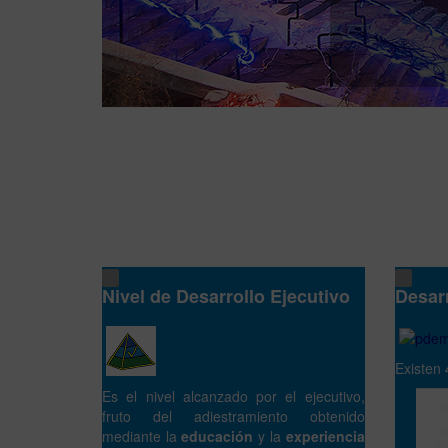
Nivel de Desarrollo Ejecutivo
Desar
Existen 
Es el nivel alcanzado por el ejecutivo,
fruto del adiestramiento obtenido
3.E
mediante la
educación
y la
experiencia