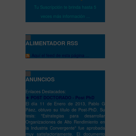
Tu Suscrípción te brinda hasta 5
veces más información ...
ALIMENTADOR RSS
Aquí el feed de esta página ...
ANUNCIOS
Enlaces Destacados:
★ POST DOCTORADO - Post PhD
El día 11 de Enero de 2013, Pablo G
Páez, obtuvo su título de Post-PhD. Su
tesis: "Estrategias para desarrollar
Organizaciones de Alto Rendimiento en
la Industria Convergente" fue aprobada
muy satisfactoriamente. El documento