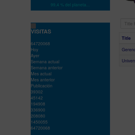
99,4 % del planeta...
Title
Filter
VISITAS
Title
6
4
7
2
0
0
6
8
Hoy
Gerenc
Ayer
Univers
Semana actual
Semana anterior
Mes actual
Mes anterior
Publicación
39302
45142
194908
336900
208080
1450055
64720068