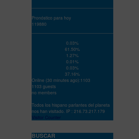
Pronóstico para hoy
119880
0.03%
61.50%
1.27%
0.01%
0.03%
37.16%
Online (30 minutes ago):1103
1103 guests
no members
Todos los hispano parlantes del planeta
nos han visitado. IP : 216.73.217.179
Visitor Counter
BUSCAR