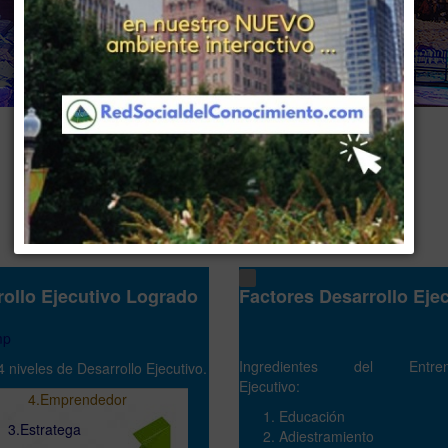
www . piramide digital . com
..
.
Gerencia:
Clientes, Estrategia, Personal y Sistemas/Procesos
rollo Ejecutivo Logrado
Factores Desarrollo Eje
Ingredientes del Entren
4 niveles de Desarrollo Ejecutivo.
Ejecutivo:
4.Emprendedor
Educación
stratega
Adiestramiento