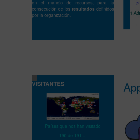
en el manejo de recursos, para la
2.G
consecución de los
resultados
definidos
1.Ad
por la organización.
Ap
VISITANTES
Países que nos han visitado
190 de 191 ...