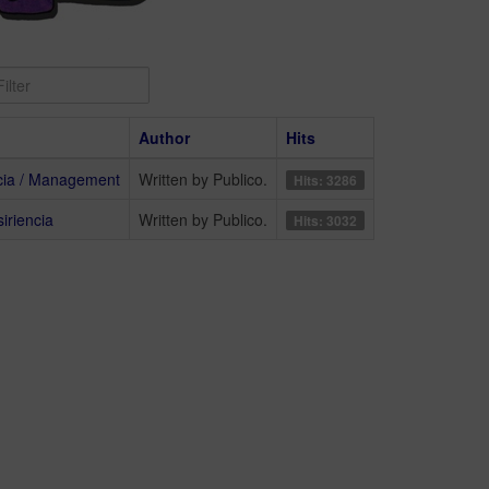
Display
#
Author
Hits
ia / Management
Written by Publico.
Hits: 3286
iriencia
Written by Publico.
Hits: 3032