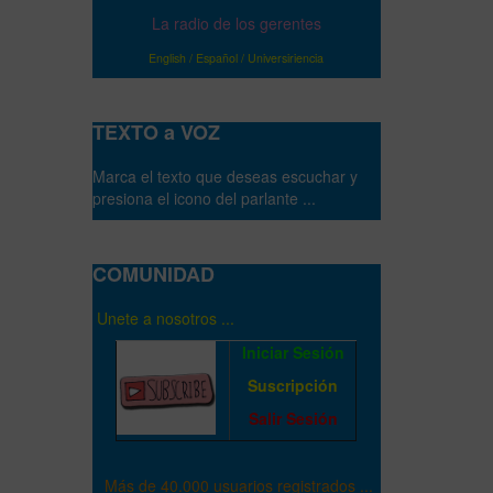
La radio de los gerentes
English
/
Español
/
Universiriencia
TEXTO a VOZ
Marca el texto que deseas escuchar y
presiona el icono del parlante ...
COMUNIDAD
Unete a nosotros ...
Iniciar Sesión
Suscripción
Salir Sesión
Más de 40.000 usuarios registrados ...