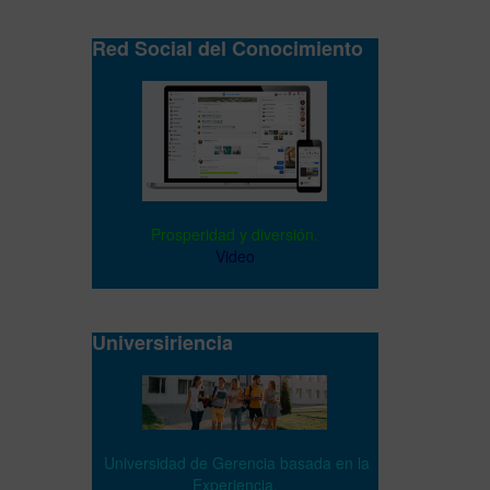
Red Social del Conocimiento
Prosperidad y diversión.
Video
Universiriencia
Universidad de Gerencia basada en la
Experiencia.