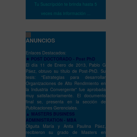
Tu Suscrípción te brinda hasta 5
veces más información ...
ANUNCIOS
Enlaces Destacados:
★ POST DOCTORADO - Post PhD
El día 11 de Enero de 2013, Pablo G
Páez, obtuvo su título de Post-PhD. Su
tesis: "Estrategias para desarrollar
Organizaciones de Alto Rendimiento en
la Industria Convergente" fue aprobada
muy satisfactoriamente. El documento
final se, presenta en la sección de
Publicaciones Gerenciales.
▲ MASTERS BUSINESS
ADMINISTRATION - MBA
Olguita María y Anita Paulina Páez,
recibieron su grado de Masters en