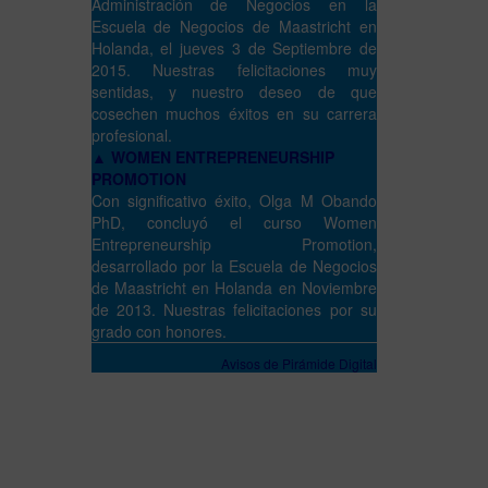
Administración de Negocios en la
Escuela de Negocios de Maastricht en
Holanda, el jueves 3 de Septiembre de
2015. Nuestras felicitaciones muy
sentidas, y nuestro deseo de que
cosechen muchos éxitos en su carrera
profesional.
▲ WOMEN ENTREPRENEURSHIP
PROMOTION
Con significativo éxito, Olga M Obando
PhD, concluyó el curso Women
Entrepreneurship Promotion,
desarrollado por la Escuela de Negocios
de Maastricht en Holanda en Noviembre
de 2013. Nuestras felicitaciones por su
grado con honores.
Avisos de Pirámide Digital