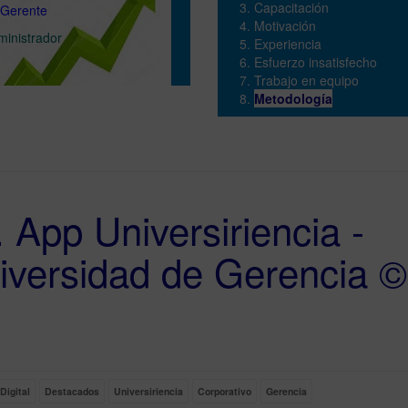
Capacitación
erente
Motivación
ministrador
Experiencia
Esfuerzo insatisfecho
Trabajo en equipo
Metodología
. App Universiriencia -
iversidad de Gerencia ©
ty
Digital
Destacados
Universiriencia
Corporativo
Gerencia