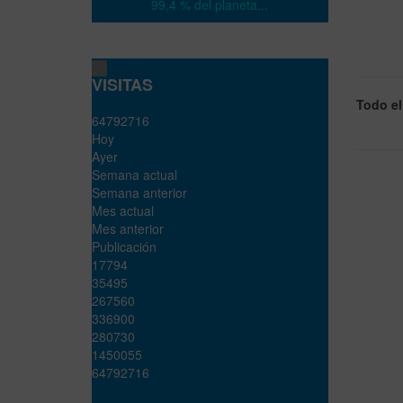
99,4 % del planeta...
VISITAS
Todo e
6
4
7
9
2
7
1
6
Hoy
Ayer
Semana actual
Semana anterior
Mes actual
Mes anterior
Publicación
17794
35495
267560
336900
280730
1450055
64792716