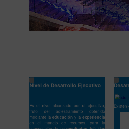
Nivel de Desarrollo Ejecutivo
Desar
Es el nivel alcanzado por el ejecutivo,
Existen 
fruto del adiestramiento obtenido
mediante la
educación
y la
experiencia
en el manejo de recursos, para la
3.E
consecución de los
resultados
definidos