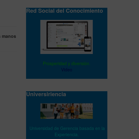
Red Social del Conocimiento
s manos
Prosperidad y diversión.
Video
Universiriencia
Universidad de Gerencia basada en la
Experiencia.