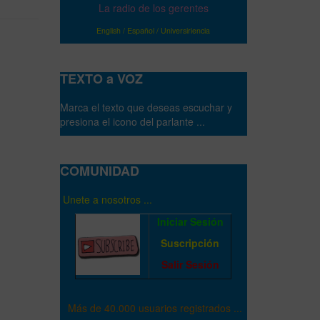
La radio de los gerentes
English
/
Español
/
Universiriencia
TEXTO a VOZ
Marca el texto que deseas escuchar y
presiona el icono del parlante ...
COMUNIDAD
Unete a nosotros ...
Iniciar Sesión
Suscripción
Salir Sesión
Más de 40.000 usuarios registrados ...