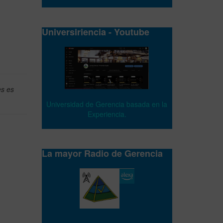
Universiriencia - Youtube
es es
Universidad de Gerencia basada en la
Experiencia.
La mayor Radio de Gerencia