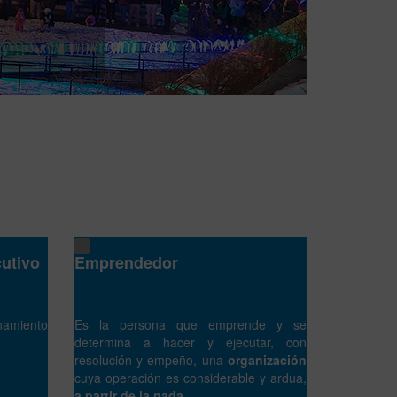
cutivo
Emprendedor
amiento
Es la persona que emprende y se
determina a hacer y ejecutar, con
resolución y empeño, una
organización
cuya operación es considerable y ardua,
a partir de la nada
.