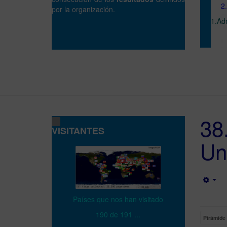
2.G
por la organización.
1.Ad
38
VISITANTES
Un
Emp
Países que nos han visitado
190 de 191 ...
Pirámide 