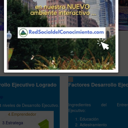
www . piramide digital . com
..
.
Gerencia:
Clientes, Estrategia, Personal y Sistemas/Procesos
rollo Ejecutivo Logrado
Factores Desarrollo Eje
Ingredientes del Entren
4 niveles de Desarrollo Ejecutivo.
Ejecutivo:
4.Emprendedor
Educación
stratega
Adiestramiento