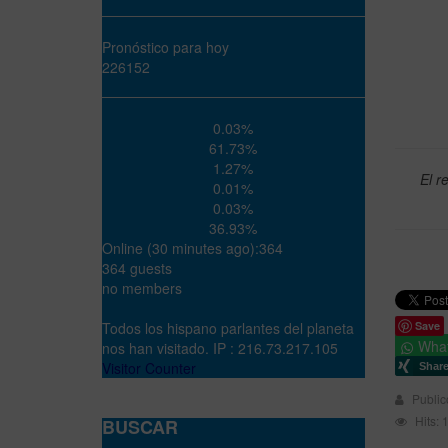
Pronóstico para hoy
226152
0.03%
61.73%
1.27%
El r
0.01%
0.03%
36.93%
Online (30 minutes ago):364
364 guests
no members
Todos los hispano parlantes del planeta
Save
Wha
nos han visitado. IP : 216.73.217.105
Visitor Counter
Public
Hits:
BUSCAR