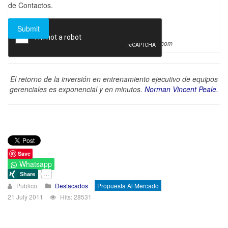
de Contactos.
Joomla Forms
makes it right. Balbooa.com
El retorno de la inversión en entrenamiento ejecutivo de equipos
gerenciales es exponencial y en minutos.
Norman Vincent Peale.
Save
Whatsapp
Publico.
Destacados
Propuesta Al Mercado
21 July 2011
Hits: 28531