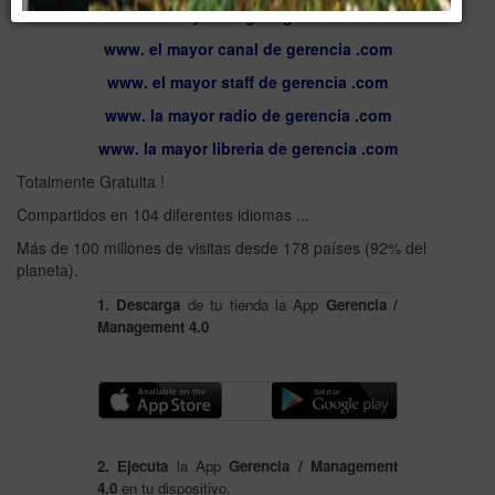
www. el mayor blog de gerencia .com
www. el mayor canal de gerencia .com
www. el mayor staff de gerencia .com
www. la mayor radio de gerencia .com
www. la mayor libreria de gerencia .com
Totalmente Gratuita !
Compartidos en 104 diferentes idiomas ...
Más de 100 millones de visitas desde 178 países (92% del
planeta).
1. Descarga
de tu tienda la App
Gerencia /
Management 4.0
2. Ejecuta
la App
Gerencia / Management
4.0
en tu dispositivo.