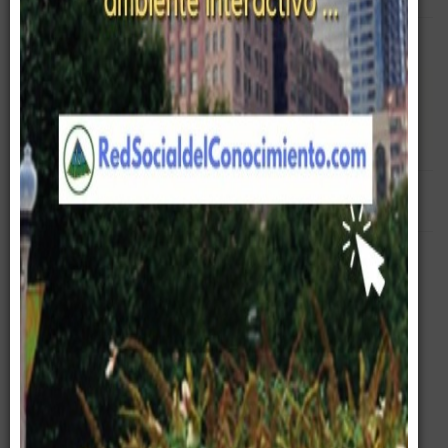
Pirámide Digital
Destacados
Corporativo
App
Todos nuestros portales en una sola App ...
Con mucha satisfacción presentamos la
App Gerencia /
Management 4.0
©
Siete portales de Gerencia en una sola App ...
www. el mayor portal de gerencia .com
www. la mayor universidad de gerencia .com
www. el mayor foro de gerencia .com
www. la mayor comunidad de gerencia .com